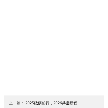
城市化的推进和生活水平的提升，促使人们对个人交通工具的需求
增加，从而提升了对乘用车的市场需求。除了个人使用外，这些车
辆的商业使用，尤其是出租车形式，进一步推动了该市场细分的增
长。该细分市场的主导地位也可归因于多种因素。汽车技术的进步
使乘用车更加节能、环保，并配备了先进的功能。这使它们对消费
者更具吸引力，鼓励他们更频繁地升级车辆。此外，消费者偏好正
转向个人车辆拥有，尤其是在公共交通系统效率较低或分布较差的
地区。这种变化源于对舒适、安全和便利的渴望。
商用车辆在各行各业运输原材料、货物和产品中至关重要，促进了
经济增长。例如，美国卡车
上一篇：
2025砥砺前行，2026共启新程