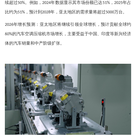
续超过
。例如，
年数据显示其市场份额已达
，
年占
50%
2024
51%
202
5
比约为
，预计到
年，亚太地区的需求量将超过
万台。
51%
2028
5000
年增长预测
：亚太地区将继续引领全球增长，预计贡献全球约
‌2026
的汽车空调压缩机市场增长，主要受益于中国、印度等新兴经济
60%
体的汽车销量和中产阶级扩张。